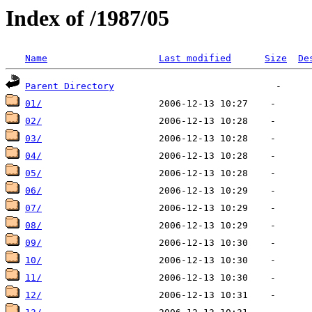
Index of /1987/05
Name
Last modified
Size
De
Parent Directory
01/
02/
03/
04/
05/
06/
07/
08/
09/
10/
11/
12/