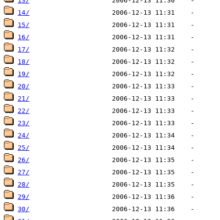
13/
14/
15/
16/
17/
18/
19/
20/
21/
22/
23/
24/
25/
26/
27/
28/
29/
30/