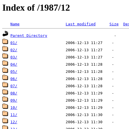
Index of /1987/12
Name
Last modified
Size
De
Parent Directory
01/
02/
03/
04/
05/
06/
07/
08/
09/
10/
11/
12/