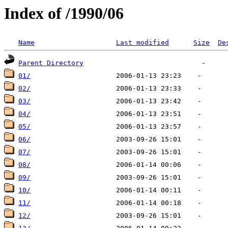
Index of /1990/06
Name
Last modified
Size
De
Parent Directory
01/
02/
03/
04/
05/
06/
07/
08/
09/
10/
11/
12/