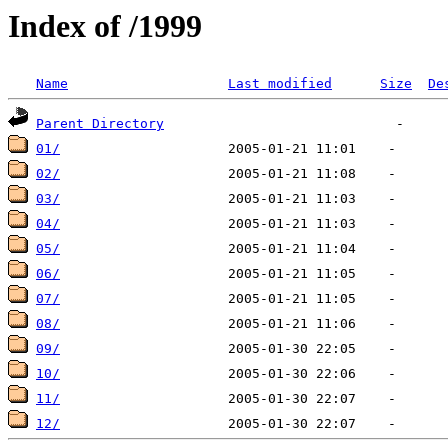
Index of /1999
Name
Last modified
Size
De
Parent Directory
01/
02/
03/
04/
05/
06/
07/
08/
09/
10/
11/
12/