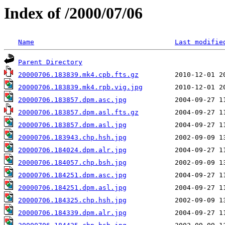
Index of /2000/07/06
Name
Last modifie
Parent Directory
20000706.183839.mk4.cpb.fts.gz
20000706.183839.mk4.rpb.vig.jpg
20000706.183857.dpm.asc.jpg
20000706.183857.dpm.asl.fts.gz
20000706.183857.dpm.asl.jpg
20000706.183943.chp.hsh.jpg
20000706.184024.dpm.alr.jpg
20000706.184057.chp.bsh.jpg
20000706.184251.dpm.asc.jpg
20000706.184251.dpm.asl.jpg
20000706.184325.chp.hsh.jpg
20000706.184339.dpm.alr.jpg