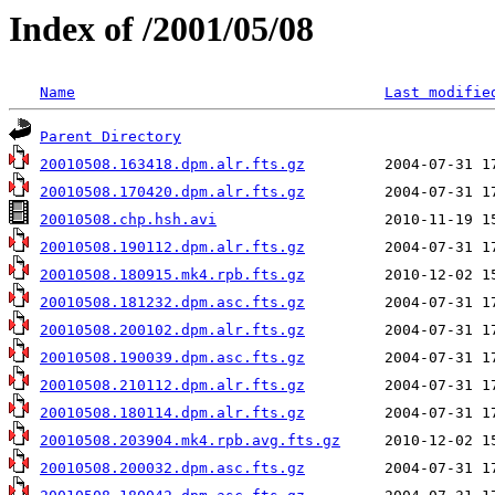
Index of /2001/05/08
Name
Last modifie
Parent Directory
20010508.163418.dpm.alr.fts.gz
20010508.170420.dpm.alr.fts.gz
20010508.chp.hsh.avi
20010508.190112.dpm.alr.fts.gz
20010508.180915.mk4.rpb.fts.gz
20010508.181232.dpm.asc.fts.gz
20010508.200102.dpm.alr.fts.gz
20010508.190039.dpm.asc.fts.gz
20010508.210112.dpm.alr.fts.gz
20010508.180114.dpm.alr.fts.gz
20010508.203904.mk4.rpb.avg.fts.gz
20010508.200032.dpm.asc.fts.gz