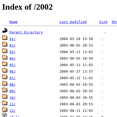
Index of /2002
Name
Last modified
Size
De
Parent Directory
01/
02/
03/
04/
05/
06/
07/
08/
09/
10/
11/
12/