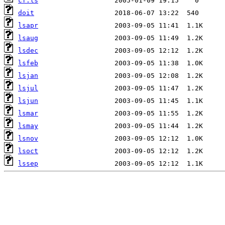
cf.ls
doit
lsapr
lsaug
lsdec
lsfeb
lsjan
lsjul
lsjun
lsmar
lsmay
lsnov
lsoct
lssep