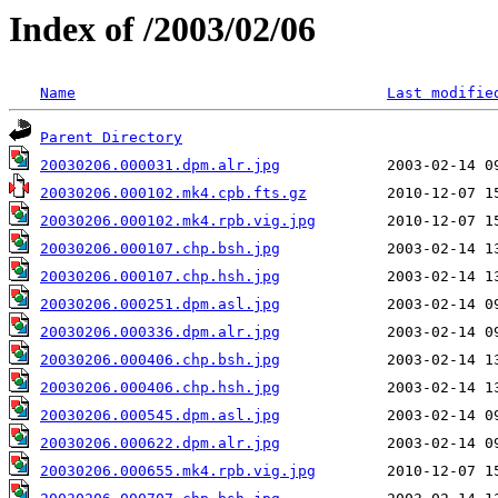
Index of /2003/02/06
Name
Last modifie
Parent Directory
20030206.000031.dpm.alr.jpg
20030206.000102.mk4.cpb.fts.gz
20030206.000102.mk4.rpb.vig.jpg
20030206.000107.chp.bsh.jpg
20030206.000107.chp.hsh.jpg
20030206.000251.dpm.asl.jpg
20030206.000336.dpm.alr.jpg
20030206.000406.chp.bsh.jpg
20030206.000406.chp.hsh.jpg
20030206.000545.dpm.asl.jpg
20030206.000622.dpm.alr.jpg
20030206.000655.mk4.rpb.vig.jpg