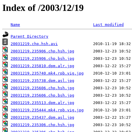
Index of /2003/12/19
Name
Last modified
Parent Directory
20031219.chp.hsh.avi
20031219.235906.chp.hsh.jpg
20031219.235906.chp.bsh.jpg
20031219.235810.dpm.alr.jpg
20031219.235740.mk4.rpb.vig.jpg
20031219.235738.dpm.asl.jpg
20031219.235606.chp.hsh.jpg
20031219.235606.chp.bsh.jpg
20031219.235513.dpm.alr.jpg
20031219.235444.mk4.rpb.vig.jpg
20031219.235437.dpm.asl.jpg
20031219.235306.chp.hsh.jpg