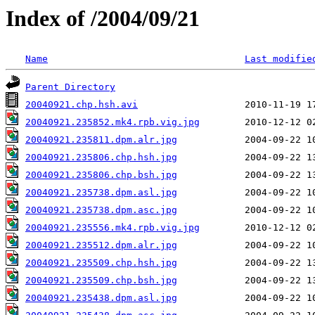
Index of /2004/09/21
Name
Last modifie
Parent Directory
20040921.chp.hsh.avi
20040921.235852.mk4.rpb.vig.jpg
20040921.235811.dpm.alr.jpg
20040921.235806.chp.hsh.jpg
20040921.235806.chp.bsh.jpg
20040921.235738.dpm.asl.jpg
20040921.235738.dpm.asc.jpg
20040921.235556.mk4.rpb.vig.jpg
20040921.235512.dpm.alr.jpg
20040921.235509.chp.hsh.jpg
20040921.235509.chp.bsh.jpg
20040921.235438.dpm.asl.jpg