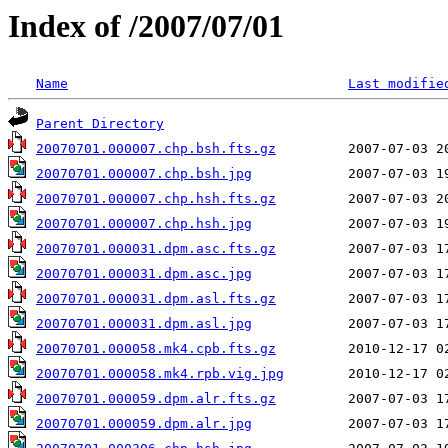
Index of /2007/07/01
Name
Last modifie
Parent Directory
20070701.000007.chp.bsh.fts.gz
20070701.000007.chp.bsh.jpg
20070701.000007.chp.hsh.fts.gz
20070701.000007.chp.hsh.jpg
20070701.000031.dpm.asc.fts.gz
20070701.000031.dpm.asc.jpg
20070701.000031.dpm.asl.fts.gz
20070701.000031.dpm.asl.jpg
20070701.000058.mk4.cpb.fts.gz
20070701.000058.mk4.rpb.vig.jpg
20070701.000059.dpm.alr.fts.gz
20070701.000059.dpm.alr.jpg