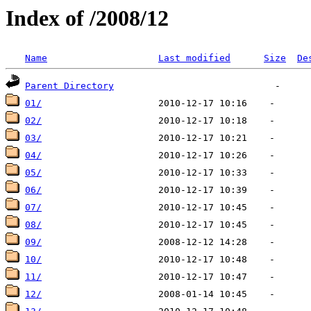
Index of /2008/12
Name
Last modified
Size
De
Parent Directory
01/
02/
03/
04/
05/
06/
07/
08/
09/
10/
11/
12/