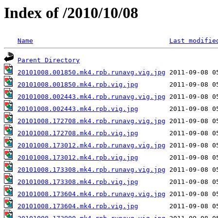
Index of /2010/10/08
Name
Last modifie
Parent Directory
20101008.001850.mk4.rpb.runavg.vig.jpg
20101008.001850.mk4.rpb.vig.jpg
20101008.002443.mk4.rpb.runavg.vig.jpg
20101008.002443.mk4.rpb.vig.jpg
20101008.172708.mk4.rpb.runavg.vig.jpg
20101008.172708.mk4.rpb.vig.jpg
20101008.173012.mk4.rpb.runavg.vig.jpg
20101008.173012.mk4.rpb.vig.jpg
20101008.173308.mk4.rpb.runavg.vig.jpg
20101008.173308.mk4.rpb.vig.jpg
20101008.173604.mk4.rpb.runavg.vig.jpg
20101008.173604.mk4.rpb.vig.jpg