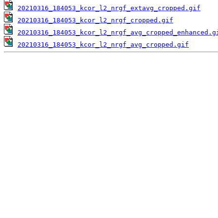
20210316_184053_kcor_l2_nrgf_extavg_cropped.gif
20210316_184053_kcor_l2_nrgf_cropped.gif
20210316_184053_kcor_l2_nrgf_avg_cropped_enhanced.g
20210316_184053_kcor_l2_nrgf_avg_cropped.gif